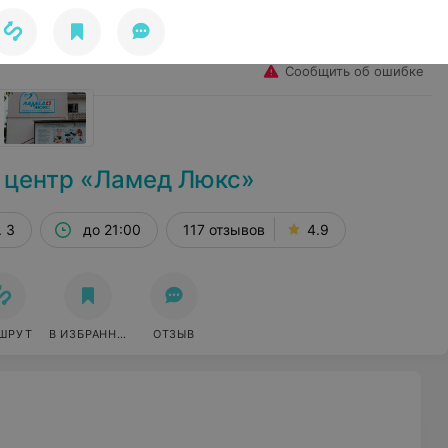
Избранное
Войти
Сообщить об ошибке
 центр «Ламед Люкс»
. 3
до 21:00
117 отзывов
4.9
ШРУТ
В ИЗБРАННОЕ
ОТЗЫВ