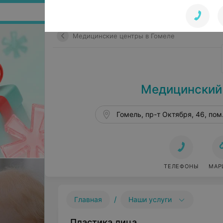
Поиск по сайту
Медицинские центры в Гомеле
Медицинский
Гомель, пр-т Октября, 46, пом
ТЕЛЕФОНЫ
МАР
/
Главная
Наши услуги
Пластика лица