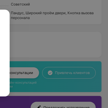
Советский
Пандус
,
Широкий проём двери
,
Кнопка вызова
персонала
лайн-консультации
Привлечь клиентов
ги онлайн-консультаций
циентам
Предложить исправление