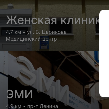
Женская клиника
4.7 км • ул. Б. Царикова
Медицинский центр
ЭМИ
4.9 км • пр-т Ленина