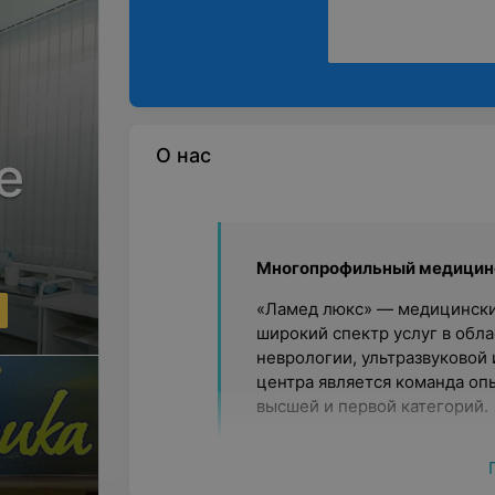
О нас
е
Многопрофильный медицин
«Ламед люкс» — медицинский
широкий спектр услуг в обл
неврологии, ультразвуковой
центра является команда оп
высшей и первой категорий.
Качественный сервис
Персонал медицинского цент