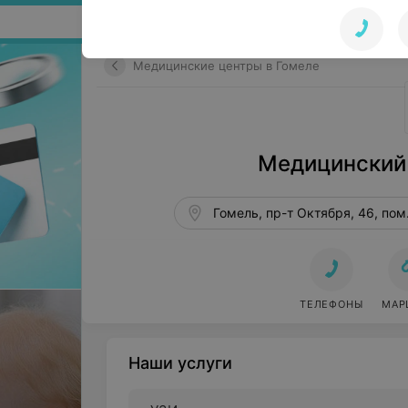
Поиск по сайту
Медицинские центры в Гомеле
Медицинский
Гомель, пр-т Октября, 46, пом
ТЕЛЕФОНЫ
МАР
Наши услуги