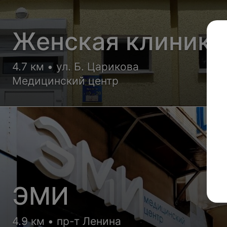
Женская клиника
4.7 км • ул. Б. Царикова
Медицинский центр
ЭМИ
4.9 км • пр-т Ленина