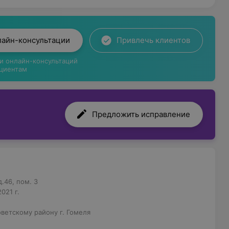
кс»:
копия;
лайн-консультации
Привлечь клиентов
я;
ги онлайн-консультаций
циентам
ртебральных блокад;
Предложить исправление
рирование ЭКГ.
 стоимость услуг. Здесь часто действуют
е радовать клиентов «Ламед люкс».
.46, пом. 3
му подарочный сертификат на услуги медцентра
021 г.
ания о близком. «Ламед люкс» предлагает
ла.
ветскому району г. Гомеля
аховыми компаниями Беларуси. Партнерами являются