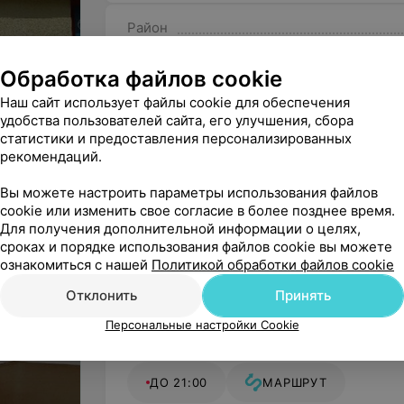
будь то ребенок или взросл
Район
приоритетов «Ламед люкс». 
диванчиками, предусмотрена
Безбарьерная среда
нет очередей, ведь прием о
Обработка файлов cookie
Наш сайт использует файлы cookie для обеспечения
Оборудование экспертного 
удобства пользователей сайта, его улучшения, сбора
статистики и предоставления персонализированных
Цены
Медицинский центр «Ламед
рекомендаций.
экспертного класса. Гордос
производителя Hitachi Aloka
УЗИ органов
УЗИ печени,
Вы можете настроить параметры использования файлов
высокого качества с отлично
брюшной полости
желчного пузыря
cookie или изменить свое согласие в более позднее время.
без определения
Для получения дополнительной информации о целях,
Для косметологических проц
функции
сроках и порядке использования файлов cookie вы можете
класса Candela Medical (СШ
Цена по запросу
Цена по запросу
ознакомиться с нашей
Политикой обработки файлов cookie
фракционного омоложения ко
способствует выравниванию 
Отклонить
Принять
послеоперационных рубцов, 
Персональные настройки Cookie
удаление доброкачественных
Гомель, пр-т Октября, 46, пом. 3
невусы).
ДО 21:00
МАРШРУТ