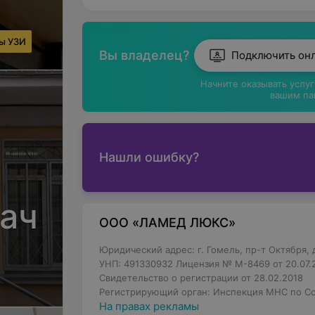
Услуги медицинского центра «Ламед лю
ды УЗИ
Консультация дерматолога и дерматос
Вы владелец?
Подключить он
Консультация трихолога и трихоскопи
Начните оказывать услу
Прием кардиолога;
вашим па
Прием невролога, проведение параве
Прием подолога;
Нашли ошибку?
УЗИ различных органов и тканей;
ЭКГ, суточное (холтеровское) монито
ач
Медицинский центр отличает приемлемая
ООО «ЛАМЕД ЛЮКС»
акционные предложения, что не может н
Юридический адрес: г. Гомель, пр-т Октября, д
Здоровье — это высшая ценность, поэто
УНП: 491330932 Лицензия № М-8469 от 20.07.2
будет воспринят как знак заботы и вним
Свидетельство о регистрации от 28.02.2018
подарочные сертификаты любого номина
Регистрирующий орган: Инспекция МНС по Со
На правах рекламы
Медцентр сотрудничает с крупными стр