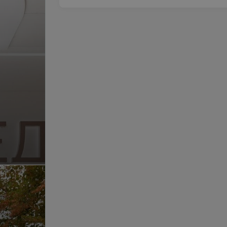
«Белгосстрах», «Промтрансинвест», «Бел
Записаться на прием можно по телефону
Обращаем ваше внимание, что обя
рекламируемые медицинские услу
побочные реакции.