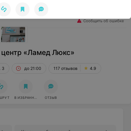
Избранное
Войти
Сообщить об ошибке
 центр «Ламед Люкс»
. 3
до 21:00
117 отзывов
4.9
ШРУТ
В ИЗБРАННОЕ
ОТЗЫВ