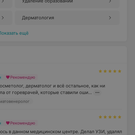
Удаление образований
Дерматология
Показать ещё
н
Рекомендую
сметолог, дерматолог и всё остальное, как ни 
ла от гореврачей, которые ставили оши...
рматовенеролог
н
Рекомендую
сь в данном медицинском центре. Делал УЗИ, удалял 